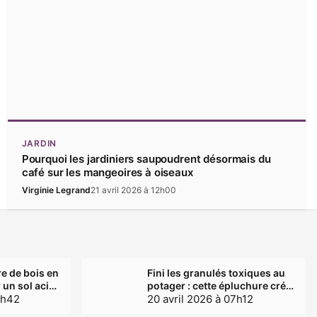
JARDIN
Pourquoi les jardiniers saupoudrent désormais du
café sur les mangeoires à oiseaux
Virginie Legrand
21 avril 2026 à 12h00
re de bois en
Fini les granulés toxiques au
r un sol acide
potager : cette épluchure crée
 votre jardin
2h42
une barrière que les limaces
20 avril 2026 à 07h12
évitent