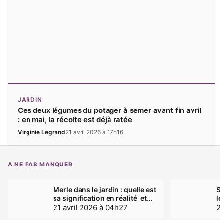
JARDIN
Ces deux légumes du potager à semer avant fin avril
: en mai, la récolte est déjà ratée
Virginie Legrand
21 avril 2026 à 17h16
A NE PAS MANQUER
Merle dans le jardin : quelle est
S
sa signification en réalité, et
l
pourquoi sa présence intrigue
21 avril 2026 à 04h27
a
2
?