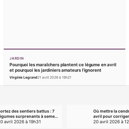
JARDIN
Pourquoi les maraîchers plantent ce légume en avril
et pourquoi les jardiniers amateurs l’ignorent
Virginie Legrand
21 avril 2026 à 16h21
ortez des sentiers battus : 7
Où mettre la cend
égumes surprenants à semer
avril pour corrige
vant mai au potager
0 avril 2026 à 19h31
sans déséquilibrer
20 avril 2026 à 1